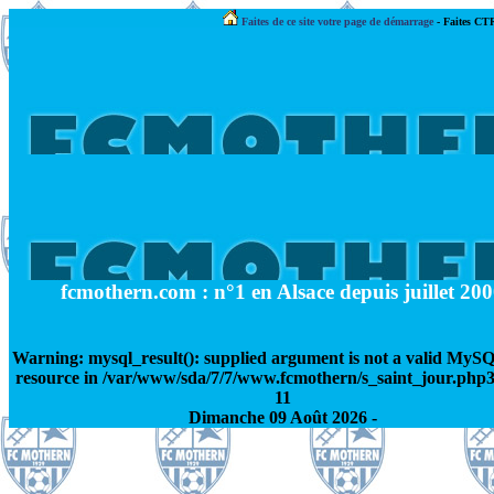
Faites de ce site votre page de démarrage
-
Faites CTR
fcmothern.com : n°1 en Alsace depuis juillet 20
Warning
: mysql_result(): supplied argument is not a valid MySQ
resource in
/var/www/sda/7/7/www.fcmothern/s_saint_jour.php
11
Dimanche 09 Août 2026 -